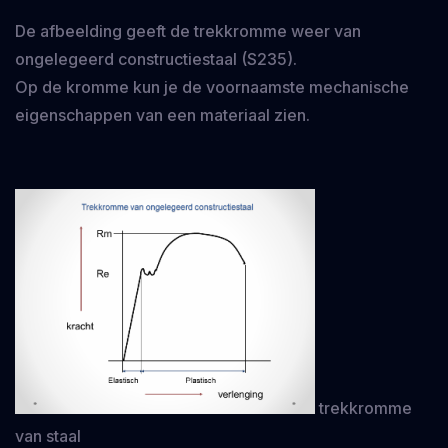
De afbeelding geeft de trekkromme weer van
ongelegeerd constructiestaal (S235).
Op de kromme kun je de voornaamste mechanische
eigenschappen van een materiaal zien.
trekkromme
van staal