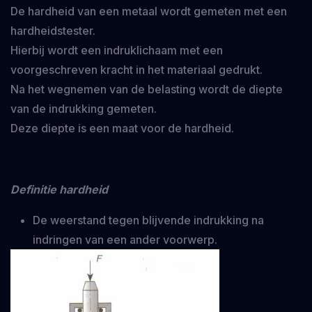
De hardheid van een metaal wordt gemeten met een
hardheidstester.
Hierbij wordt een indruklichaam met een
voorgeschreven kracht in het materiaal gedrukt.
Na het wegnemen van de belasting wordt de diepte
van de indrukking gemeten.
Deze diepte is een maat voor de hardheid.
Definitie hardheid
De weerstand tegen blijvende indrukking na
indringen van een ander voorwerp.