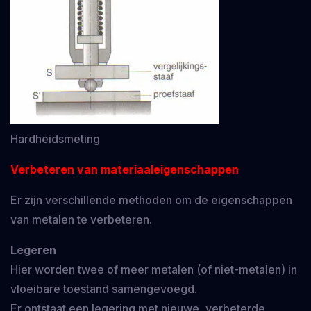
Hardheidsmeting
Verbeteren van materiaaleigenschappen
Er zijn verschillende methoden om de eigenschappen
van metalen te verbeteren.
Legeren
Hier worden twee of meer metalen (of niet-metalen) in
vloeibare toestand samengevoegd.
Er ontstaat een legering met nieuwe, verbeterde