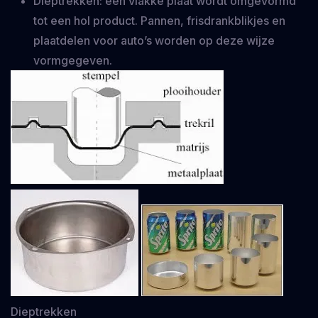
Dieptrekken: een vlakke plaat wordt omgevormd
tot een hol product. Pannen, frisdrankblikjes en
plaatdelen voor auto’s worden op deze wijze
vormgegeven.
Dieptrekken