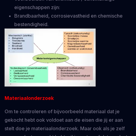
eigenschappen zijn:
Brandbaarheid, corrosievastheid en chemische
bestendigheid.
Materiaalonderzoek
Om te controleren of bijvoorbeeld materiaal dat je
gekocht hebt ook voldoet aan de eisen die jij er aan
stelt doe je materiaalonderzoek. Maar ook als je zelf